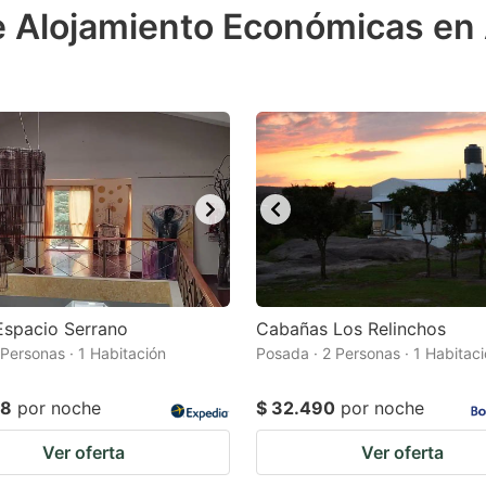
e Alojamiento Económicas en 
e
estion
ark
ey
t
e
eyboard
ortcuts
r
Espacio Serrano
Cabañas Los Relinchos
hanging
 Personas · 1 Habitación
Posada · 2 Personas · 1 Habitac
tes.
78
por noche
$ 32.490
por noche
Ver oferta
Ver oferta