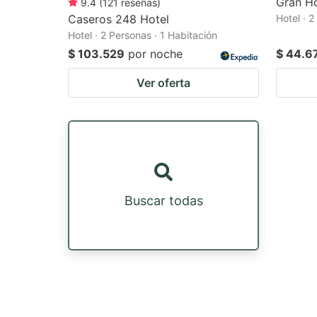
Gran H
9.4
(
121
reseñas
)
Caseros 248 Hotel
Hotel · 2
Hotel · 2 Personas · 1 Habitación
$ 103.529
por noche
$ 44.6
Ver oferta
Buscar todas