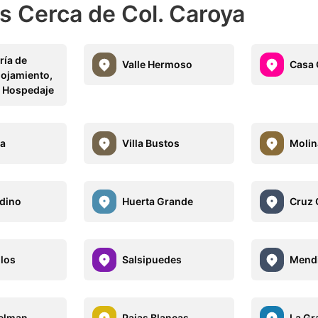
s Cerca de Col. Caroya
ría de
Valle Hermoso
Casa 
lojamiento,
y Hospedaje
a
Villa Bustos
Molin
rdino
Huerta Grande
Cruz 
llos
Salsipuedes
Mendi
elman
Pajas Blancas
La Gr