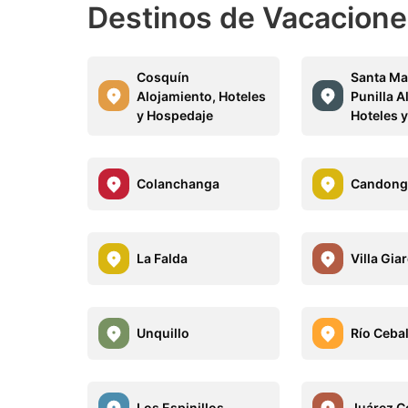
Destinos de Vacacione
Cosquín
Santa Ma
Alojamiento, Hoteles
Punilla A
y Hospedaje
Hoteles 
Colanchanga
Candong
La Falda
Villa Gia
Unquillo
Río Ceba
Los Espinillos
Juárez C