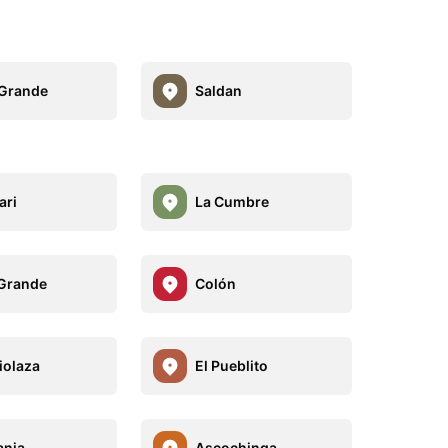
Grande
Saldan
ari
La Cumbre
Grande
Colón
olaza
El Pueblito
anja
Ascochinga