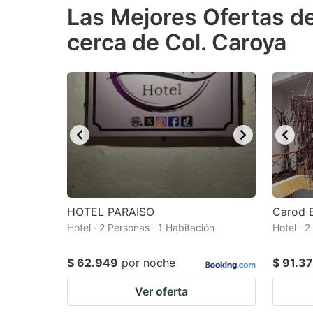
Las Mejores Ofertas d
the
th
cerca de Col. Caroya
question
qu
mark
m
key
k
to
to
get
ge
the
th
keyboard
k
shortcuts
sh
for
fo
HOTEL PARAISO
Carod 
changing
c
Hotel · 2 Personas · 1 Habitación
Hotel · 2
dates.
da
$ 62.949
por noche
$ 91.3
Ver oferta