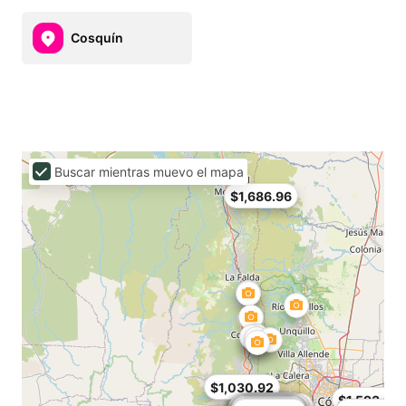
Cosquín
Buscar mientras muevo el mapa
$1,686.96
$1,030.92
$1,593.24
$1,405.8