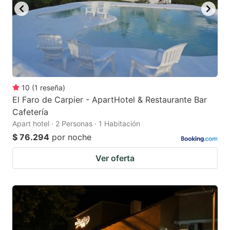
10
(
1
reseña
)
El Faro de Carpier - ApartHotel & Restaurante Bar
Cafetería
Apart hotel · 2 Personas · 1 Habitación
$ 76.294
por noche
Ver oferta