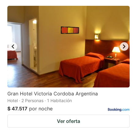
mark
mark
key
key
to
to
get
get
the
the
keyboard
keyboard
shortcuts
shortcuts
for
for
changing
changing
dates.
dates.
Gran Hotel Victoria Cordoba Argentina
Hotel · 2 Personas · 1 Habitación
$ 47.517
por noche
Ver oferta