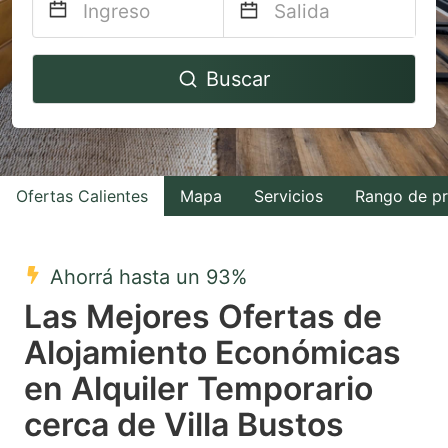
Navigate
Navigate
Buscar
forward
backward
to
to
interact
interact
with
with
Ofertas Calientes
Mapa
Servicios
Rango de pr
the
the
calendar
calendar
and
and
Ahorrá hasta un 93%
select
select
Las Mejores Ofertas de
a
a
Alojamiento Económicas
date.
date.
en Alquiler Temporario
Press
Press
the
the
cerca de Villa Bustos
question
question