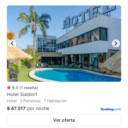
mark
mark
key
key
to
to
get
get
the
the
keyboard
keyboard
shortcuts
shortcuts
for
for
changing
changing
dates.
dates.
8.0
(
1
reseña
)
Hotel Sialdorf
Hotel · 2 Personas · 1 Habitación
$ 47.517
por noche
Ver oferta