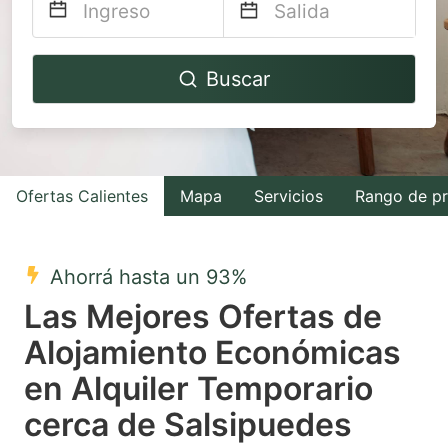
Navigate
Navigate
Buscar
forward
backward
to
to
interact
interact
with
with
Ofertas Calientes
Mapa
Servicios
Rango de pr
the
the
calendar
calendar
and
and
Ahorrá hasta un 93%
select
select
Las Mejores Ofertas de
a
a
Alojamiento Económicas
date.
date.
en Alquiler Temporario
Press
Press
the
the
cerca de Salsipuedes
question
question