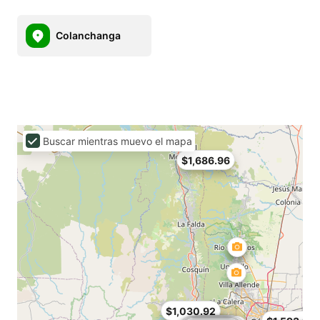
Colanchanga
Buscar mientras muevo el mapa
$1,686.96
$1,030.92