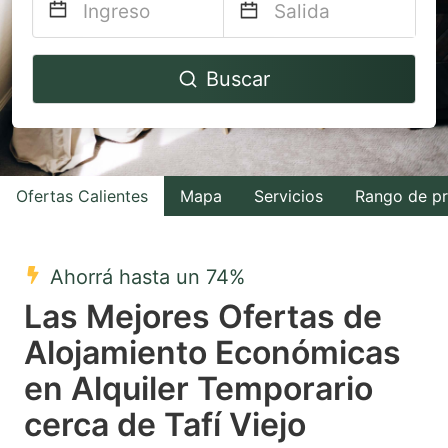
Navigate
Navigate
Buscar
forward
backward
to
to
interact
interact
with
with
Ofertas Calientes
Mapa
Servicios
Rango de pr
the
the
calendar
calendar
and
and
Ahorrá hasta un 74%
select
select
Las Mejores Ofertas de
a
a
Alojamiento Económicas
date.
date.
en Alquiler Temporario
Press
Press
the
the
cerca de Tafí Viejo
question
question