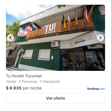
mark
mark
key
key
to
to
get
get
the
the
keyboard
keyboard
shortcuts
shortcuts
for
for
changing
changing
dates.
dates.
Tu Hostel Tucuman
Hostel · 2 Personas · 1 Habitación
$ 8.935
por noche
Ver oferta