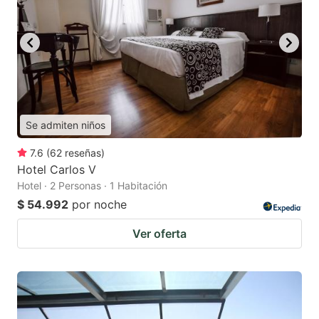
Se admiten niños
7.6
(
62
reseñas
)
Hotel Carlos V
Hotel · 2 Personas · 1 Habitación
$ 54.992
por noche
Ver oferta