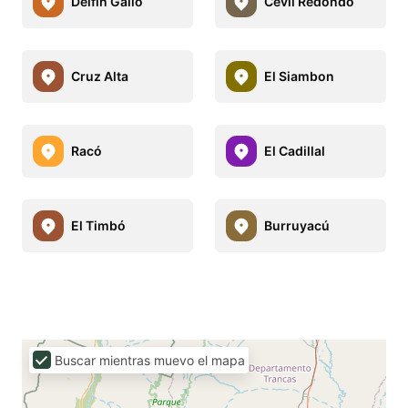
Delfin Gallo
Cevil Redondo
Cruz Alta
El Siambon
Racó
El Cadillal
El Timbó
Burruyacú
Buscar mientras muevo el mapa