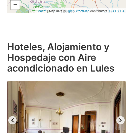
−
Leaflet
| Map data ©
OpenStreetMap
contributors,
CC-BY-SA
Hoteles, Alojamiento y
Hospedaje con Aire
acondicionado en Lules