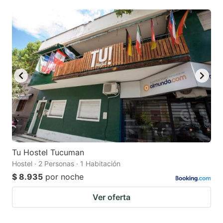
mark
mark
key
key
to
to
get
get
the
the
keyboard
keyboard
shortcuts
shortcuts
for
for
changing
changing
dates.
dates.
Tu Hostel Tucuman
Hostel · 2 Personas · 1 Habitación
$ 8.935
por noche
Ver oferta