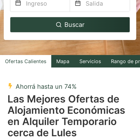
Navigate
Navigate
Buscar
forward
backward
to
to
interact
interact
with
with
Ofertas Calientes
Mapa
Servicios
Rango de pr
the
the
calendar
calendar
and
and
Ahorrá hasta un 74%
select
select
Las Mejores Ofertas de
a
a
Alojamiento Económicas
date.
date.
en Alquiler Temporario
Press
Press
the
the
cerca de Lules
question
question