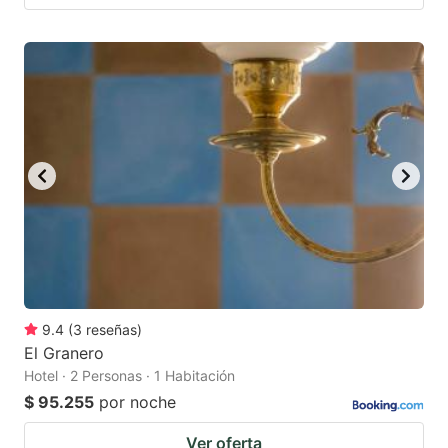
9.4
(
3
reseñas
)
El Granero
Hotel · 2 Personas · 1 Habitación
$ 95.255
por noche
Ver oferta