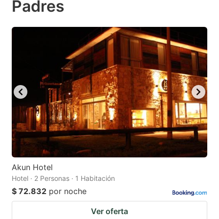
Padres
mark
mark
key
key
to
to
get
get
the
the
keyboard
keyboard
shortcuts
shortcuts
for
for
changing
changing
dates.
dates.
Akun Hotel
Hotel · 2 Personas · 1 Habitación
$ 72.832
por noche
Ver oferta