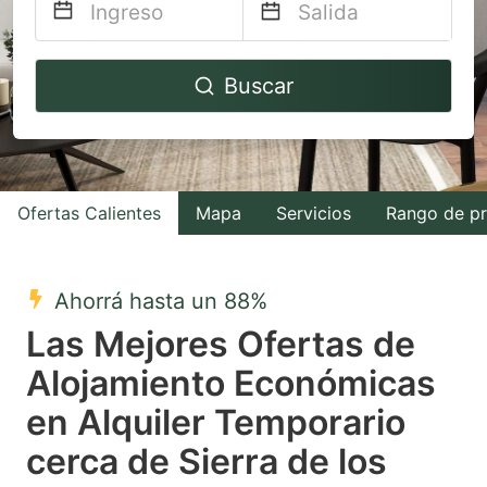
Navigate
Navigate
Buscar
forward
backward
to
to
interact
interact
with
with
Ofertas Calientes
Mapa
Servicios
Rango de pr
the
the
calendar
calendar
and
and
Ahorrá hasta un 88%
select
select
Las Mejores Ofertas de
a
a
Alojamiento Económicas
date.
date.
en Alquiler Temporario
Press
Press
the
the
cerca de Sierra de los
question
question