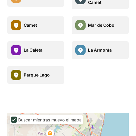
Camet
Camet
Mar de Cobo
La Caleta
La Armonía
Parque Lago
Buscar mientras muevo el mapa