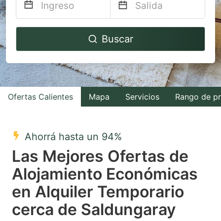
Navigate
Navigate
Buscar
forward
backward
to
to
interact
interact
with
with
Ofertas Calientes
Mapa
Servicios
Rango de pr
the
the
calendar
calendar
and
and
Ahorrá hasta un 94%
select
select
Las Mejores Ofertas de
a
a
Alojamiento Económicas
date.
date.
en Alquiler Temporario
Press
Press
the
the
cerca de Saldungaray
question
question