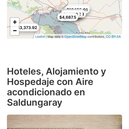
$2,249.28
$18,125.01
$7,685.04
$2,811.6
$2,811.6
$3,280.2
$2,249.28
$281.16
$4,687.5
+
$3,373.92
−
Leaflet
| Map data ©
OpenStreetMap
contributors,
CC-BY-SA
Hoteles, Alojamiento y
Hospedaje con Aire
acondicionado en
Saldungaray