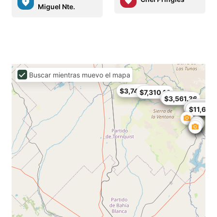
Miguel Nte.
Buscar mientras muevo el mapa
$3,748.8
$7,310.16
$7,497.6
$3,561.36
$5,623.
$4,217.4
$7,403.8
$5,904.
$7,029
$11,621.