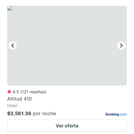
mark
mark
key
key
to
to
get
get
the
the
keyboard
keyboard
shortcuts
shortcuts
for
for
changing
changing
dates.
dates.
4.5
(
121
reseñas
)
Altitud 410
Hotel
$3,561.36
por noche
Ver oferta