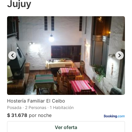
Jujuy
mark
mark
key
key
to
to
get
get
the
the
keyboard
keyboard
shortcuts
shortcuts
for
for
changing
changing
dates.
dates.
Hostería Familiar El Ceibo
Posada · 2 Personas · 1 Habitación
$ 31.678
por noche
Ver oferta