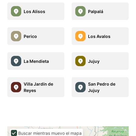
Los Alisos
Palpalá
Perico
Los Avalos
La Mendieta
Jujuy
Villa Jardín de
San Pedro de
Reyes
Jujuy
Buscar mientras muevo el mapa