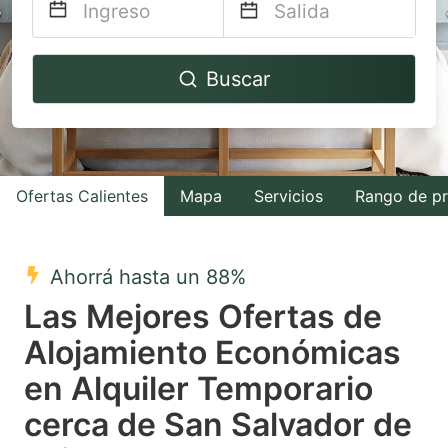
Navigate
Navigate
Buscar
forward
backward
to
to
interact
interact
with
with
Ofertas Calientes
Mapa
Servicios
Rango de pr
the
the
calendar
calendar
and
and
Ahorrá hasta un 88%
select
select
Las Mejores Ofertas de
a
a
Alojamiento Económicas
date.
date.
en Alquiler Temporario
Press
Press
the
the
cerca de San Salvador de
question
question