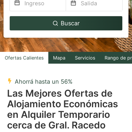
Navigate
Navigate
Buscar
forward
backward
to
to
interact
interact
with
with
Ofertas Calientes
Mapa
Servicios
Rango de pr
the
the
calendar
calendar
and
and
Ahorrá hasta un 56%
select
select
Las Mejores Ofertas de
a
a
Alojamiento Económicas
date.
date.
en Alquiler Temporario
Press
Press
the
the
cerca de Gral. Racedo
question
question