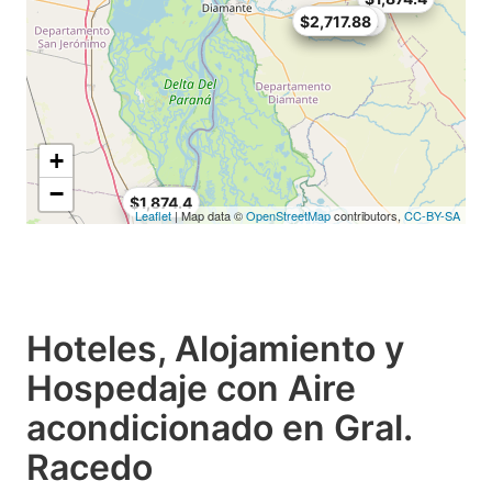
$2,717.88
$2,436.72
+
−
$1,874.4
Leaflet
| Map data ©
OpenStreetMap
contributors,
CC-BY-SA
Hoteles, Alojamiento y
Hospedaje con Aire
acondicionado en Gral.
Racedo