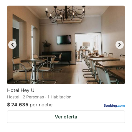
mark
mark
key
key
to
to
get
get
the
the
keyboard
keyboard
shortcuts
shortcuts
for
for
changing
changing
dates.
dates.
Hotel Hey U
Hostel · 2 Personas · 1 Habitación
$ 24.635
por noche
Ver oferta